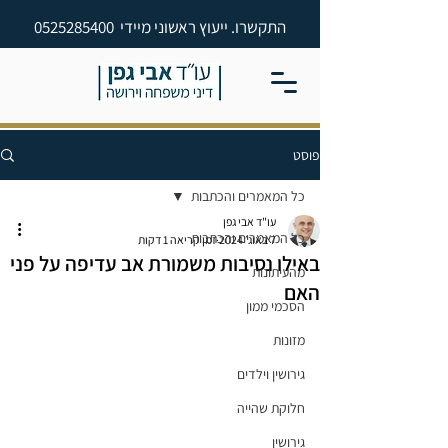
התקשרו. ייעוץ ראשוני מיידי
0525285400
פוסט
כל המאמרים והכתבות
עו"ד אבי גפן
כל המאמרים והכתבות
7 באוג׳ 2024
זמן קריאה 1 דקות
באילו נסיבות משמורת אב עדיפה על פני
מהעיתונות
האם
הסכמי ממון
מזונות
גירושין וילדים
חלוקת שהייה
גירושין