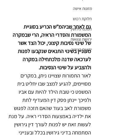
מזונות אישה
חלוקת רכוש
גם לאחר שביהמ"ש הכריע בסוגיית 
הסכמי גירושין
המשמורת והסדרי הראיה, הרי שבמקרה 
ירושות וצוואות
של שינוי נסיבות קיצוני, יכול הצד אשר 
ידועים בציבור
מעוניין בשינוי התנאים שנקבעו לפנות 
לערכאה שדנה מלכתחילה במקרה 
ולהצביע על שינוי הנסיבות.
לאור התמורות שצויינו ניתן, במקרים 
מסויימים, להגיע למצב שבו יחליט בית 
המשפט כי טובת הילד להיות עם אביו 
ולפיכך יינתן פסק דין המעדיף לתת 
משמורת לאב בעוד שהאם תזכה לפגוש 
את ילדיה באמצעות הסדרי ראיה. על מנת 
לעשות זאת יש לפנות לעורך דין גירושין 
המתמחה בדיני גירושין בכלל ובענייני 